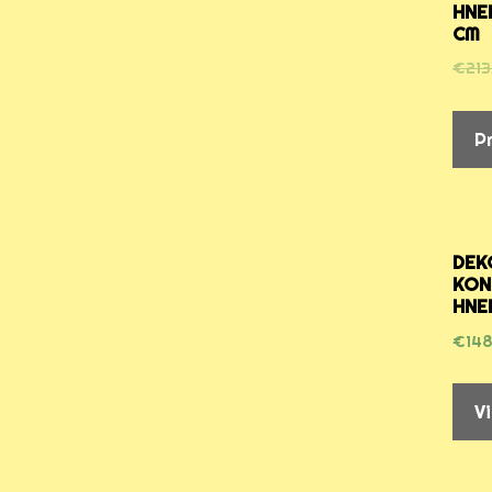
HNE
CM
€
213
P
DEK
KON
HNE
€
148
V