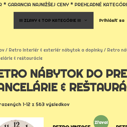
 * GARANCIA NAJNIŽŠEJ CENY * PREHĽADNÉ KATEGÓRI
!!! ZĽAVY & TOP KATEGÓRIE !!!
Prihlásiť sa
ov
/
Retro interiér & exteriér nábytok a doplnky
/
Retro ná
elárie & reštaurácie
ETRO NÁBYTOK DO PRE
ANCELÁRIE & REŠTAURÁ
azených 1–12 z 563 výsledkov
Zľava!