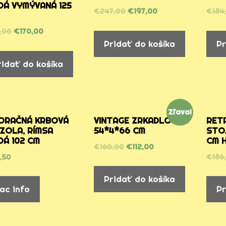
DÁ VYMÝVANÁ 125
€
247,00
€
197,00
€
184
,00
€
170,00
Pridať do košíka
Pr
ridať do košíka
Zľava!
ORAČNÁ KRBOVÁ
VINTAGE ZRKADLO
RETR
ZOLA, RÍMSA
54*4*66 CM
STOJ
DÁ 102 CM
CM 
€
160,00
€
112,00
,50
€
186,
Pridať do košíka
iac info
Pr