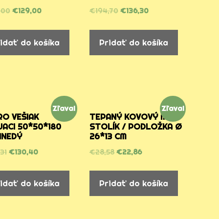
,00
€
129,00
€
194,70
€
136,30
idať do košíka
Pridať do košíka
Zľava!
Zľava!
O VEŠIAK
TEPANÝ KOVOVÝ MINI
ACI 50*50*180
STOLÍK / PODLOŽKA Ø
HNEDÝ
26*13 CM
31
€
130,40
€
28,58
€
22,86
idať do košíka
Pridať do košíka