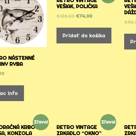
RETRO VINTAGE
RET
VEŠIAK, POLIČKA
VEŠI
DÁŽ
€
106,00
€
74,00
€
84,
Pridať do košíka
Pr
RO NÁSTENNÉ
INY RYBA
00
iac info
Zľava!
Zľava!
ORAČNÁ KRBOVÁ
RETRO VINTAGE
RET
SA, KONZOLA
ZRKADLO “OKNO”
ZRK