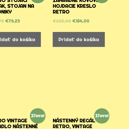
RO STOJACI
ZÁHRADNÉ KOVOVÉ
AK, STOJAN NA
HOJDACIE KRESLO
DNIKY
RETRO
70
€
76,23
€
220,00
€
154,00
idať do košíka
Pridať do košíka
Zľava!
Zľava!
RO VINTAGE
NÁSTENNÝ REGÁL
ADLO NÁSTENNÉ
RETRO, VINTAGE