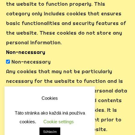
the website to function properly. This
category only includes cookies that ensures
basic functionalities and security features of
the website. These cookies do not store any
personal information.
Non-necessary
Non-necessary
Any cookies that may not be particularly
necessary for the website to function and is
used specifically to collect user personal data
Cookies
via analytics, ads, other embedded contents
are termed as non-necessary cookies. It is
Táto stránka ako každá iná používa
mandatory to procure user consent prior to
cookies.
Cookie settings
running these cookies on your website.
Súhlasím