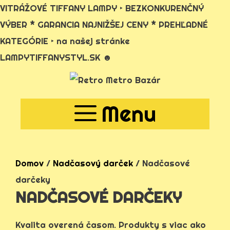
VITRÁŽOVÉ TIFFANY LAMPY ‣ BEZKONKURENČNÝ
VÝBER * GARANCIA NAJNIŽŠEJ CENY * PREHĽADNÉ
KATEGÓRIE ‣ na našej stránke
LAMPYTIFFANYSTYL.SK ☻
Preskočiť
na
Menu
obsah
Domov
/
Nadčasový darček
/ Nadčasové
darčeky
NADČASOVÉ DARČEKY
Kvalita overená časom. Produkty s viac ako