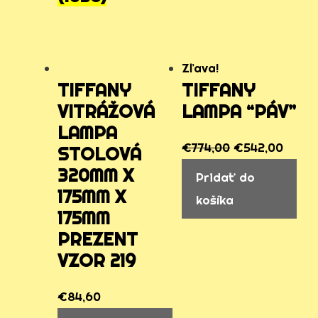
Zľava!
TIFFANY
TIFFANY
VITRÁŽOVÁ
LAMPA “PÁV”
LAMPA
€
774,00
€
542,00
STOLOVÁ
320MM X
Pridať do
175MM X
košíka
175MM
PREZENT
VZOR 219
€
84,60