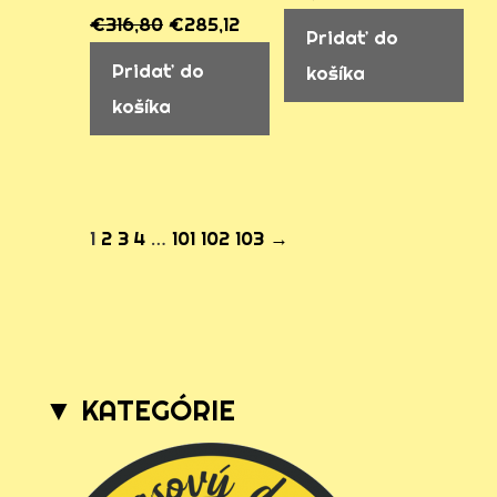
€
316,80
€
285,12
Pridať do
Pridať do
košíka
košíka
1
2
3
4
…
101
102
103
→
▼ KATEGÓRIE
N
a