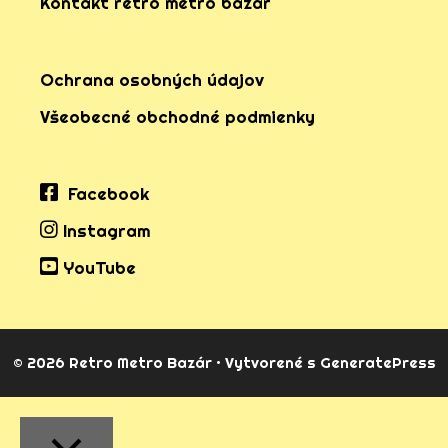
Kontakt retro metro bazar
n
r
s
o
a
Ochrana osobných údajov
r
Všeobecné obchodné podmienky
t
Facebook
Instagram
YouTube
© 2026 Retro Metro Bazár
• Vytvorené s
GeneratePress