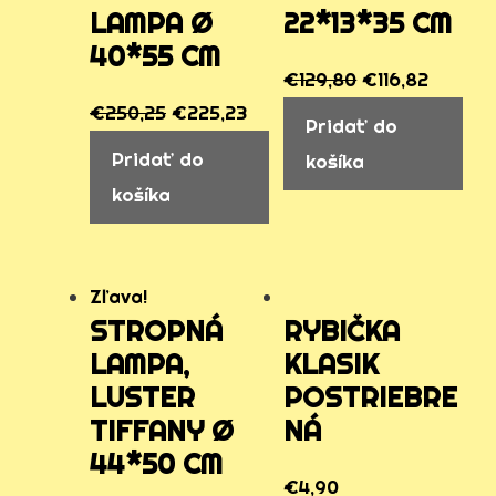
LAMPA Ø
22*13*35 CM
40*55 CM
€
129,80
€
116,82
€
250,25
€
225,23
Pridať do
Pridať do
košíka
košíka
Zľava!
STROPNÁ
RYBIČKA
LAMPA,
KLASIK
LUSTER
POSTRIEBRE
TIFFANY Ø
NÁ
44*50 CM
€
4,90