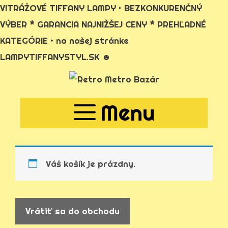
VITRÁŽOVÉ TIFFANY LAMPY ‣ BEZKONKURENČNÝ
VÝBER * GARANCIA NAJNIŽŠEJ CENY * PREHĽADNÉ
KATEGÓRIE ‣ na našej stránke
LAMPYTIFFANYSTYL.SK ☻
Preskočiť
na
Menu
obsah
Váš košík je prázdny.
Vrátiť sa do obchodu