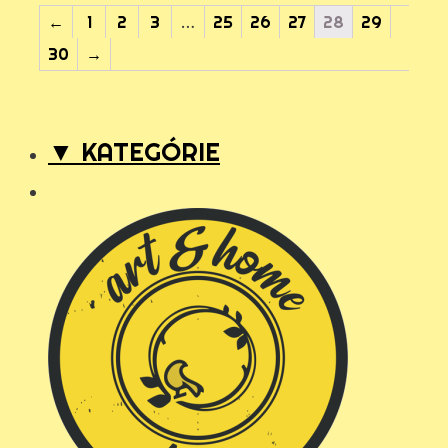
←
1
2
3
…
25
26
27
28
29
30
→
▼ KATEGÓRIE
N
a
A
d
r
č
t
a
&
s
h
o
o
v
m
é
e