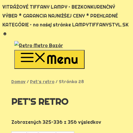
VITRÁŽOVÉ TIFFANY LAMPY ‣ BEZKONKURENČNÝ
VÝBER * GARANCIA NAJNIŽŠEJ CENY * PREHĽADNÉ
KATEGÓRIE ‣ na našej stránke LAMPYTIFFANYSTYL.SK
☻
Preskočiť
na
Menu
obsah
Domov
/
Pet's retro
/ Stránka 28
PET'S RETRO
Zobrazených 325–336 z 356 výsledkov