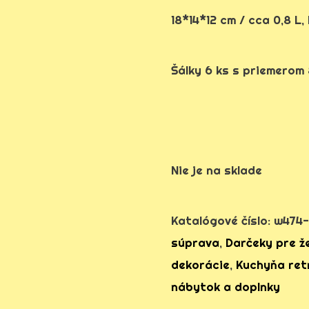
18*14*12 cm / cca 0,8 L
Šálky 6 ks s priemerom 8
Nie je na sklade
Katalógové číslo:
w474-
súprava
,
Darčeky pre ž
dekorácie
,
Kuchyňa ret
nábytok a doplnky