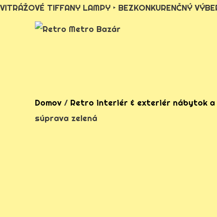
VITRÁŽOVÉ TIFFANY LAMPY ‣ BEZKONKURENČNÝ VÝBER
Preskočiť
na
obsah
Domov
/
Retro interiér & exteriér nábytok a
súprava zelená