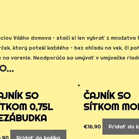
ciou Vášho domova – stačí si len vybrať z množstva f
rček, ktorý poteší každého – bez ohľadu na vek, či poh
ie na varenie. Neodporúča sa umývať v umývačke riad
LO…
AJNÍK SO
ČAJNÍK SO
ÍTKOM 0,75L
SÍTKOM MO
EZÁBUDKA
€
16,90
Pridať do k
6,90
Pridať do košíka