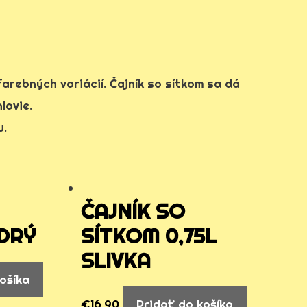
arebných variácií. Čajník so sítkom sa dá
lavie.
u.
ČAJNÍK SO
DRÝ
SÍTKOM 0,75L
SLIVKA
ošíka
€
16,90
Pridať do košíka