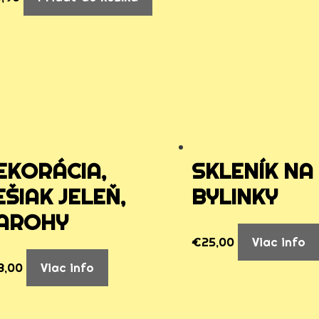
EKORÁCIA,
SKLENÍK NA
EŠIAK JELEŇ,
BYLINKY
AROHY
€
25,00
Viac info
3,00
Viac info