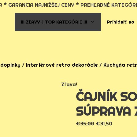
 * GARANCIA NAJNIŽŠEJ CENY * PREHĽADNÉ KATEGÓRI
!!! ZĽAVY & TOP KATEGÓRIE !!!
Prihlásiť sa
 doplnky
/
Interiérové retro dekorácie
/
Kuchyňa ret
Zľava!
ČAJNÍK SO
SÚPRAVA 
€
35,00
€
31,50