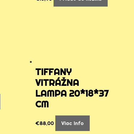
TIFFANY
VITRÁŽNA
LAMPA 20*18*37
CM
€
88,00
Viac info