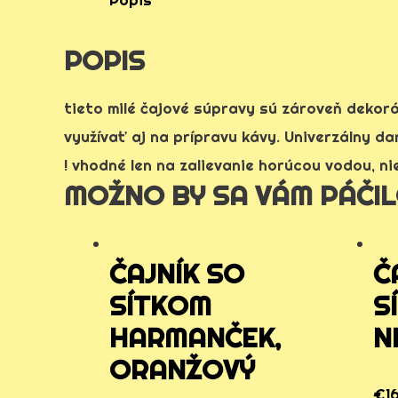
POPIS
tieto milé čajové súpravy sú zároveň dekorá
využívať aj na prípravu kávy. Univerzálny da
! vhodné len na zalievanie horúcou vodou, n
MOŽNO BY SA VÁM PÁČI
ČAJNÍK SO
Č
SÍTKOM
S
HARMANČEK,
N
ORANŽOVÝ
€
1