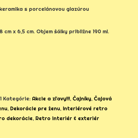
, keramika s porcelánovou glazúrou
 cm x 6,5 cm. Objem šálky približne 190 ml.
1
Kategórie:
Akcie a zľavy!!!
,
Čajníky
,
Čajová
enu
,
Dekorácie pre ženu
,
Interiérové retro
ro dekorácie
,
Retro interiér & exteriér