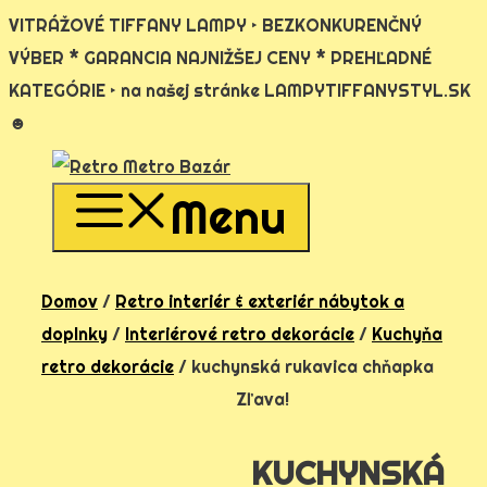
VITRÁŽOVÉ TIFFANY LAMPY ‣ BEZKONKURENČNÝ
VÝBER * GARANCIA NAJNIŽŠEJ CENY * PREHĽADNÉ
KATEGÓRIE ‣ na našej stránke LAMPYTIFFANYSTYL.SK
☻
Preskočiť
na
Menu
obsah
Domov
/
Retro interiér & exteriér nábytok a
doplnky
/
Interiérové retro dekorácie
/
Kuchyňa
retro dekorácie
/ kuchynská rukavica chňapka
Zľava!
KUCHYNSKÁ