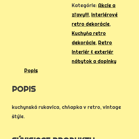
rukavica
Kategórie:
Akcie a
chňapka
zľavy!!!
,
Interiérové
retro dekorácie
,
Kuchyňa retro
dekorácie
,
Retro
interiér & exteriér
nábytok a doplnky
Popis
POPIS
kuchynská rukavica, chňapka v retro, vintage
štýle.