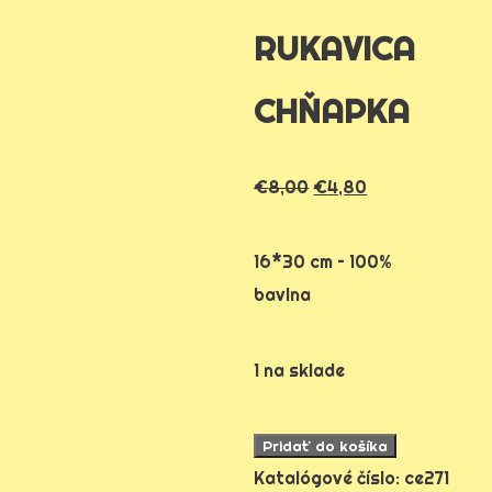
RUKAVICA
CHŇAPKA
€
8,00
€
4,80
16*30 cm – 100%
bavlna
1 na sklade
množstvo
Pridať do košíka
kuchynská
Katalógové číslo:
ce271