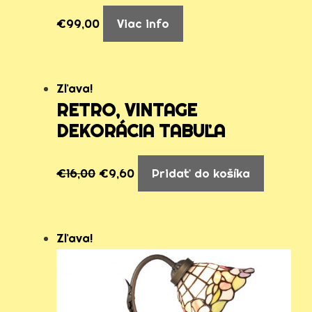
€
99,00
Viac info
Zľava!
RETRO, VINTAGE
DEKORÁCIA TABUĽA
€
16,00
€
9,60
Pridať do košíka
Zľava!