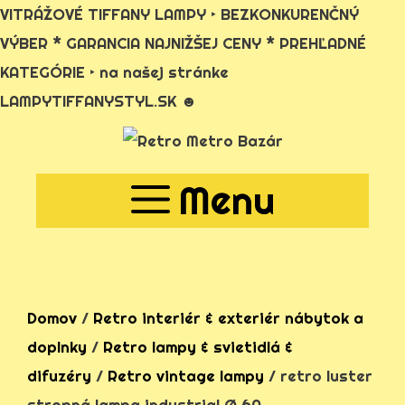
VITRÁŽOVÉ TIFFANY LAMPY ‣ BEZKONKURENČNÝ
VÝBER * GARANCIA NAJNIŽŠEJ CENY * PREHĽADNÉ
KATEGÓRIE ‣ na našej stránke
LAMPYTIFFANYSTYL.SK ☻
Preskočiť
na
Menu
obsah
Domov
/
Retro interiér & exteriér nábytok a
doplnky
/
Retro lampy & svietidlá &
difuzéry
/
Retro vintage lampy
/ retro luster
stropná lampa industrial Ø 60