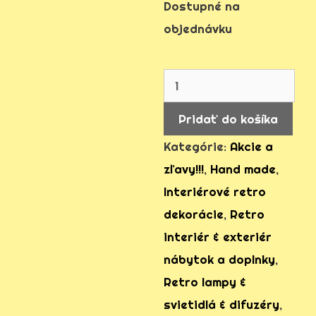
Dostupné na
objednávku
množstvo
retro
Pridať do košíka
luster
Kategórie:
Akcie a
stropná
zľavy!!!
,
Hand made
,
lampa
Interiérové retro
industrial
dekorácie
,
Retro
Ø
interiér & exteriér
60
nábytok a doplnky
,
Retro lampy &
svietidlá & difuzéry
,