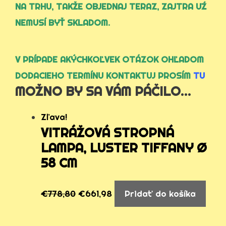
NA TRHU, TAKŽE OBJEDNAJ TERAZ, ZAJTRA UŹ
NEMUSÍ BYŤ SKLADOM.
V PRÍPADE AKÝCHKOĽVEK OTÁZOK OHĽADOM
DODACIEHO TERMÍNU KONTAKTUJ PROSÍM
TU
MOŽNO BY SA VÁM PÁČILO…
Zľava!
VITRÁŽOVÁ STROPNÁ
LAMPA, LUSTER TIFFANY Ø
58 CM
€
778,80
€
661,98
Pridať do košíka