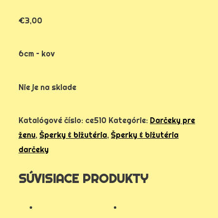
€
3,00
6cm – kov
Nie je na sklade
Katalógové číslo:
ce510
Kategórie:
Darčeky pre
ženu
,
Šperky & bižutéria
,
Šperky & bižutéria
darčeky
SÚVISIACE PRODUKTY