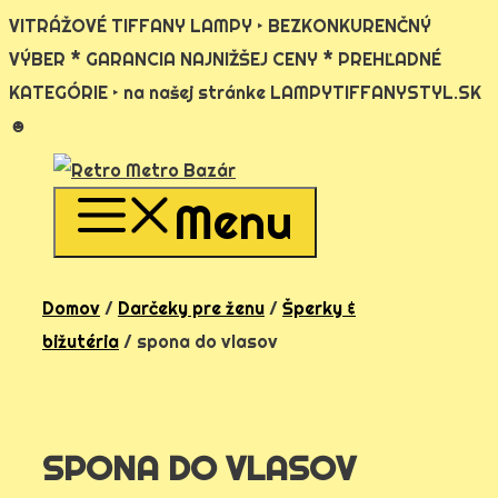
VITRÁŽOVÉ TIFFANY LAMPY ‣ BEZKONKURENČNÝ
VÝBER * GARANCIA NAJNIŽŠEJ CENY * PREHĽADNÉ
KATEGÓRIE ‣ na našej stránke LAMPYTIFFANYSTYL.SK
☻
Preskočiť
na
Menu
obsah
Domov
/
Darčeky pre ženu
/
Šperky &
bižutéria
/ spona do vlasov
SPONA DO VLASOV