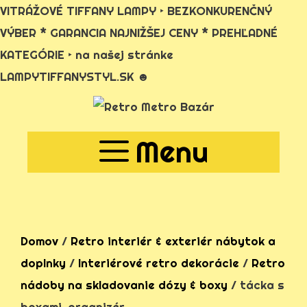
VITRÁŽOVÉ TIFFANY LAMPY ‣ BEZKONKURENČNÝ
VÝBER * GARANCIA NAJNIŽŠEJ CENY * PREHĽADNÉ
KATEGÓRIE ‣ na našej stránke
LAMPYTIFFANYSTYL.SK ☻
Preskočiť
na
Menu
obsah
Domov
/
Retro interiér & exteriér nábytok a
doplnky
/
Interiérové retro dekorácie
/
Retro
nádoby na skladovanie dózy & boxy
/ tácka s
boxami, organizér