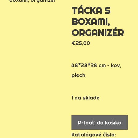
TÁCKA S
BOXAMI,
ORGANIZÉR
€
25,00
48*28*38 cm – kov,
plech
1 na sklade
množstvo
Pridať do košíka
tácka
Katalógové číslo: