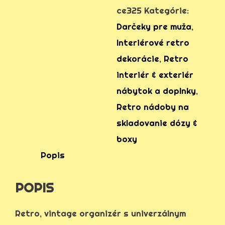
s
ce325
Kategórie:
boxami,
Darčeky pre muža
,
organizér
Interiérové retro
dekorácie
,
Retro
interiér & exteriér
nábytok a doplnky
,
Retro nádoby na
skladovanie dózy &
boxy
Popis
POPIS
Retro, vintage organizér s univerzálnym