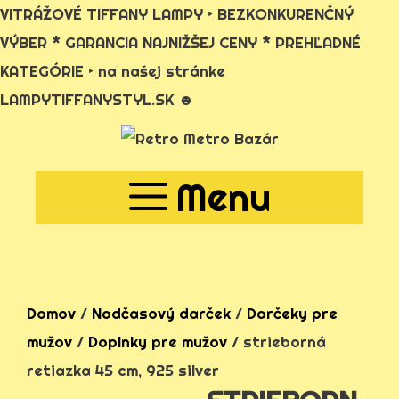
VITRÁŽOVÉ TIFFANY LAMPY ‣ BEZKONKURENČNÝ
VÝBER * GARANCIA NAJNIŽŠEJ CENY * PREHĽADNÉ
KATEGÓRIE ‣ na našej stránke
LAMPYTIFFANYSTYL.SK ☻
Preskočiť
na
Menu
obsah
Domov
/
Nadčasový darček
/
Darčeky pre
mužov
/
Doplnky pre mužov
/ strieborná
retiazka 45 cm, 925 silver