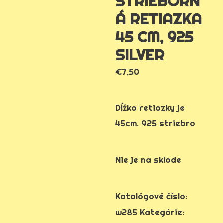
STRIEBORN
Á RETIAZKA
45 CM, 925
SILVER
€
7,50
Dĺžka retiazky je
45cm. 925 striebro
Nie je na sklade
Katalógové číslo:
w285
Kategórie: